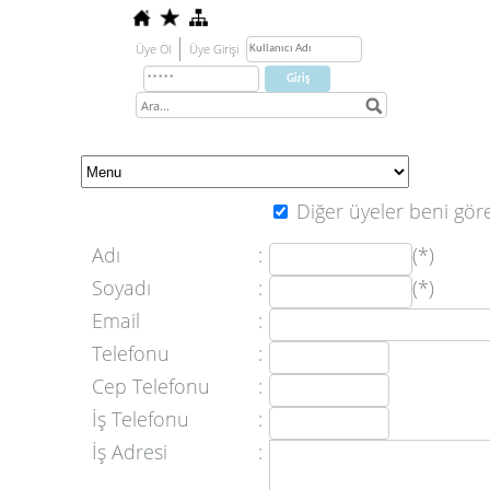
Üye Ol
Üye Girişi
Diğer üyeler beni göre
Adı
:
(*)
Soyadı
:
(*)
Email
:
Telefonu
:
Cep Telefonu
:
İş Telefonu
:
İş Adresi
: